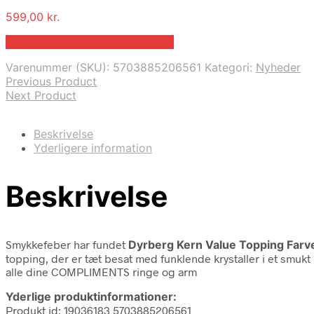
599,00
kr.
Bedste pris hos Dyrbergkern.dk
Varenummer (SKU):
5703885206561
Kategori:
Nyheder
Previous Product
Next Product
Beskrivelse
Yderligere information
Beskrivelse
Smykkefeber har fundet
Dyrberg Kern Value Topping Farv
topping, der er tæt besat med funklende krystaller i et smukt r
alle dine COMPLIMENTS ringe og arm
Yderlige produktinformationer:
Produkt id: 19036183 5703885206561