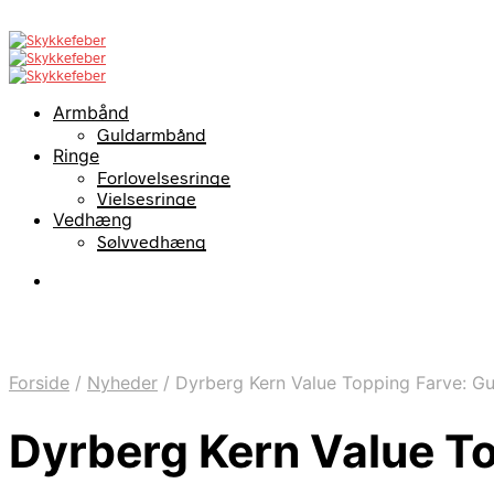
Armbånd
Guldarmbånd
Ringe
Forlovelsesringe
Vielsesringe
Vedhæng
Sølvvedhæng
Forside
/
Nyheder
/
Dyrberg Kern Value Topping Farve: G
Dyrberg Kern Value T