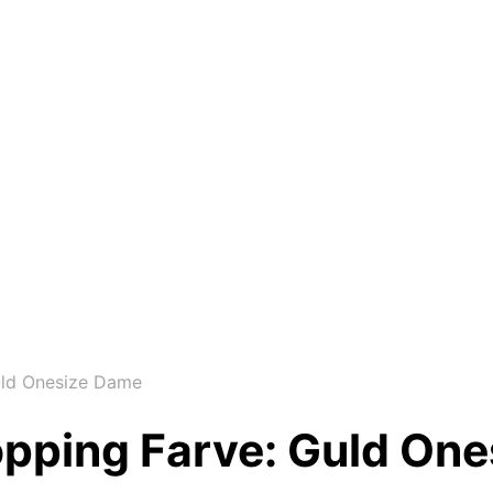
uld Onesize Dame
opping Farve: Guld On