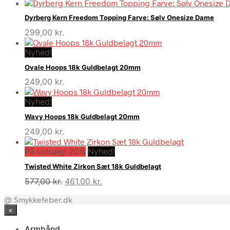
Dyrberg Kern Freedom Topping Farve: Sølv Onesize Dame
299,00
kr.
Nyhed!
Ovale Hoops 18k Guldbelagt 20mm
249,00
kr.
Nyhed!
Wavy Hoops 18k Guldbelagt 20mm
249,00
kr.
På Udsalg! 20%
Nyhed!
Twisted White Zirkon Sæt 18k Guldbelagt
Den
Den
577,00
kr.
461,00
kr.
oprindelige
aktuelle
@ Smykkefeber.dk
pris
pris
×
var:
er:
577,00 kr..
461,00 kr..
Armbånd