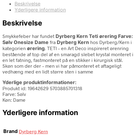
Beskrivelse
Yderligere information
Beskrivelse
Smykkefeber har fundet
Dyrberg Kern Teti ørering Farve:
Sølv Onesize Dame
fra
Dyrberg Kern
hos Dyrberg/Kern i
kategorien
ørering
. TETI – en Art Deco inspireret ørenring
bestående af top del af en smaragd slebet krystal monteret i
en let fatning, fastmonteret på en stikker i kirurgisk stål.
Skøn som der der – men vi har påmonteret et aftageligt
vedhæng med en lidt større sten i samme
Yderlige produktinformationer:
Produkt id: 19642629 5703885701318
Farve: Sølv
Køn: Dame
Yderligere information
Brand
Dyrberg Kern