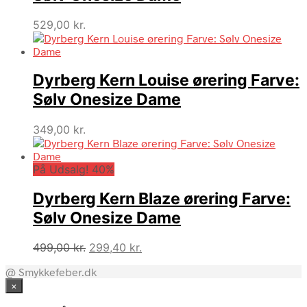
529,00
kr.
Dyrberg Kern Louise ørering Farve:
Sølv Onesize Dame
349,00
kr.
På Udsalg! 40%
Dyrberg Kern Blaze ørering Farve:
Sølv Onesize Dame
Den
Den
499,00
kr.
299,40
kr.
oprindelige
aktuelle
@ Smykkefeber.dk
pris
pris
×
var:
er:
499,00 kr..
299,40 kr..