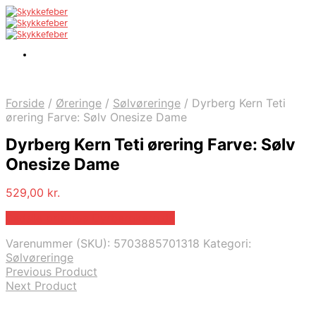
Forside
/
Øreringe
/
Sølvøreringe
/
Dyrberg Kern Teti
ørering Farve: Sølv Onesize Dame
Dyrberg Kern Teti ørering Farve: Sølv
Onesize Dame
529,00
kr.
Bedste pris hos Dyrbergkern.dk
Varenummer (SKU):
5703885701318
Kategori:
Sølvøreringe
Previous Product
Next Product