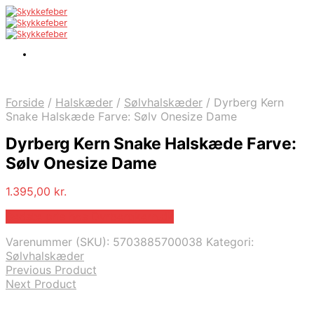
Forside
/
Halskæder
/
Sølvhalskæder
/
Dyrberg Kern
Snake Halskæde Farve: Sølv Onesize Dame
Dyrberg Kern Snake Halskæde Farve:
Sølv Onesize Dame
1.395,00
kr.
Bedste pris hos Dyrbergkern.dk
Varenummer (SKU):
5703885700038
Kategori:
Sølvhalskæder
Previous Product
Next Product