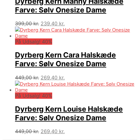
Dyrberg Kern Manny Halskæde
Farve: Sølv Onesize Dame
Den
Den
399,00
kr.
239,40
kr.
oprindelige
aktuelle
pris
pris
På Udsalg! 40%
var:
er:
399,00 kr..
239,40 kr..
Dyrberg Kern Cara Halskæde
Farve: Sølv Onesize Dame
Den
Den
449,00
kr.
269,40
kr.
oprindelige
aktuelle
pris
pris
På Udsalg! 40%
var:
er:
449,00 kr..
269,40 kr..
Dyrberg Kern Louise Halskæde
Farve: Sølv Onesize Dame
Den
Den
449,00
kr.
269,40
kr.
oprindelige
aktuelle