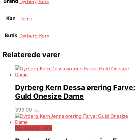
Brand
Dyrberg Kern
Køn
Dame
Butik
Dyrberg Kern
Relaterede varer
Dyrberg Kern Dessa ørering Farve:
Guld Onesize Dame
399,00
kr.
På Udsalg! 40%