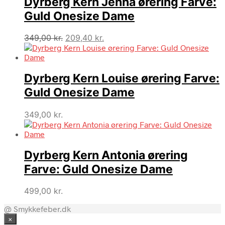
Dyrberg Kern Jenna ørering Farve:
Guld Onesize Dame
Den
Den
349,00
kr.
209,40
kr.
oprindelige
aktuelle
pris
pris
var:
er:
Dyrberg Kern Louise ørering Farve:
349,00 kr..
209,40 kr..
Guld Onesize Dame
349,00
kr.
Dyrberg Kern Antonia ørering
Farve: Guld Onesize Dame
499,00
kr.
@ Smykkefeber.dk
×