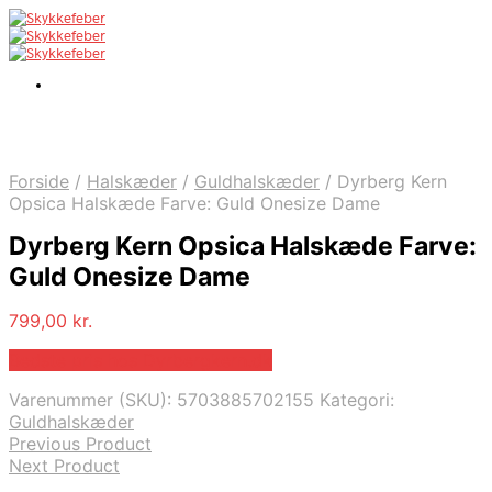
Forside
/
Halskæder
/
Guldhalskæder
/
Dyrberg Kern
Opsica Halskæde Farve: Guld Onesize Dame
Dyrberg Kern Opsica Halskæde Farve:
Guld Onesize Dame
799,00
kr.
Bedste pris hos Dyrbergkern.dk
Varenummer (SKU):
5703885702155
Kategori:
Guldhalskæder
Previous Product
Next Product