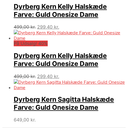
Dyrberg Kern Kelly Halskæde
Farve: Guld Onesize Dame
Den
Den
499,00
kr.
299,40
kr.
oprindelige
aktuelle
pris
pris
På Udsalg! 40%
var:
er:
499,00 kr..
299,40 kr..
Dyrberg Kern Kelly Halskæde
Farve: Guld Onesize Dame
Den
Den
499,00
kr.
299,40
kr.
oprindelige
aktuelle
pris
pris
var:
er:
Dyrberg Kern Sagitta Halskæde
499,00 kr..
299,40 kr..
Farve: Guld Onesize Dame
649,00
kr.