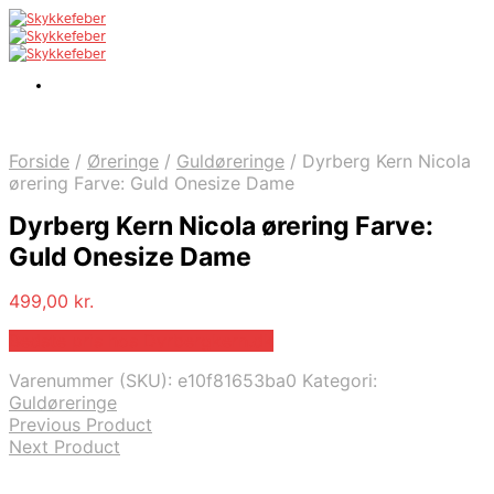
Forside
/
Øreringe
/
Guldøreringe
/
Dyrberg Kern Nicola
ørering Farve: Guld Onesize Dame
Dyrberg Kern Nicola ørering Farve:
Guld Onesize Dame
499,00
kr.
Bedste pris hos Dyrbergkern.dk
Varenummer (SKU):
e10f81653ba0
Kategori:
Guldøreringe
Previous Product
Next Product