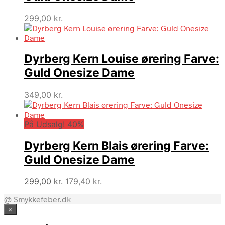
299,00
kr.
Dyrberg Kern Louise ørering Farve:
Guld Onesize Dame
349,00
kr.
På Udsalg! 40%
Dyrberg Kern Blais ørering Farve:
Guld Onesize Dame
Den
Den
299,00
kr.
179,40
kr.
oprindelige
aktuelle
@ Smykkefeber.dk
pris
pris
×
var:
er:
299,00 kr..
179,40 kr..