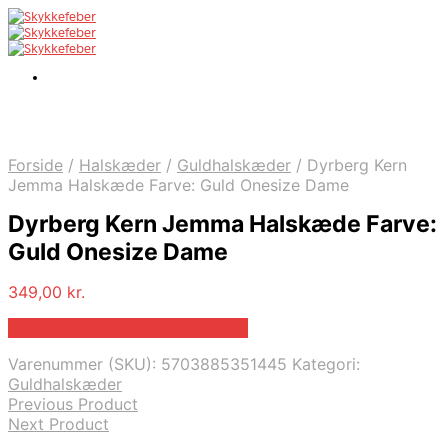
Forside
/
Halskæder
/
Guldhalskæder
/
Dyrberg Kern
Jemma Halskæde Farve: Guld Onesize Dame
Dyrberg Kern Jemma Halskæde Farve:
Guld Onesize Dame
349,00
kr.
Bedste pris hos Dyrbergkern.dk
Varenummer (SKU):
5703885351445
Kategori:
Guldhalskæder
Previous Product
Next Product