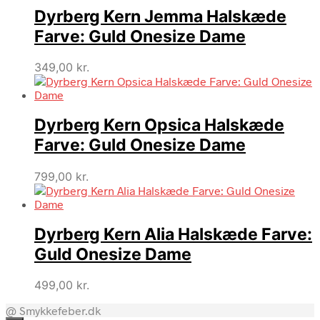
var:
er:
Dyrberg Kern Jemma Halskæde
499,00 kr..
299,40 kr..
Farve: Guld Onesize Dame
349,00
kr.
Dyrberg Kern Opsica Halskæde
Farve: Guld Onesize Dame
799,00
kr.
Dyrberg Kern Alia Halskæde Farve:
Guld Onesize Dame
499,00
kr.
@ Smykkefeber.dk