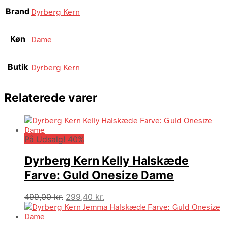
Brand
Dyrberg Kern
Køn
Dame
Butik
Dyrberg Kern
Relaterede varer
På Udsalg! 40%
Dyrberg Kern Kelly Halskæde
Farve: Guld Onesize Dame
Den
Den
499,00
kr.
299,40
kr.
oprindelige
aktuelle
pris
pris