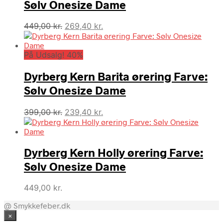
Sølv Onesize Dame
Den
Den
449,00
kr.
269,40
kr.
oprindelige
aktuelle
pris
pris
På Udsalg! 40%
var:
er:
449,00 kr..
269,40 kr..
Dyrberg Kern Barita ørering Farve:
Sølv Onesize Dame
Den
Den
399,00
kr.
239,40
kr.
oprindelige
aktuelle
pris
pris
var:
er:
Dyrberg Kern Holly ørering Farve:
399,00 kr..
239,40 kr..
Sølv Onesize Dame
449,00
kr.
@ Smykkefeber.dk
×