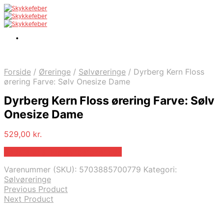
Forside
/
Øreringe
/
Sølvøreringe
/
Dyrberg Kern Floss
ørering Farve: Sølv Onesize Dame
Dyrberg Kern Floss ørering Farve: Sølv
Onesize Dame
529,00
kr.
Bedste pris hos Dyrbergkern.dk
Varenummer (SKU):
5703885700779
Kategori:
Sølvøreringe
Previous Product
Next Product