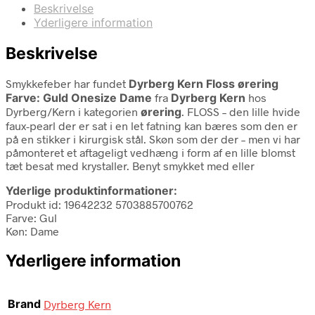
Beskrivelse
Yderligere information
Beskrivelse
Smykkefeber har fundet
Dyrberg Kern Floss ørering
Farve: Guld Onesize Dame
fra
Dyrberg Kern
hos
Dyrberg/Kern i kategorien
ørering
. FLOSS – den lille hvide
faux-pearl der er sat i en let fatning kan bæres som den er
på en stikker i kirurgisk stål. Skøn som der der – men vi har
påmonteret et aftageligt vedhæng i form af en lille blomst
tæt besat med krystaller. Benyt smykket med eller
Yderlige produktinformationer:
Produkt id: 19642232 5703885700762
Farve: Gul
Køn: Dame
Yderligere information
Brand
Dyrberg Kern