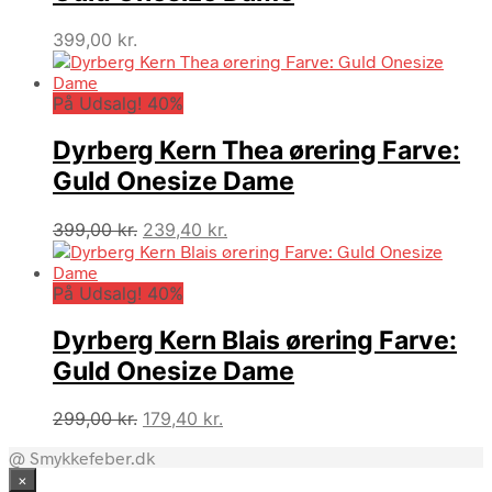
399,00
kr.
På Udsalg! 40%
Dyrberg Kern Thea ørering Farve:
Guld Onesize Dame
Den
Den
399,00
kr.
239,40
kr.
oprindelige
aktuelle
pris
pris
På Udsalg! 40%
var:
er:
399,00 kr..
239,40 kr..
Dyrberg Kern Blais ørering Farve:
Guld Onesize Dame
Den
Den
299,00
kr.
179,40
kr.
oprindelige
aktuelle
@ Smykkefeber.dk
pris
pris
×
var:
er: