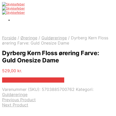
Forside
/
Øreringe
/
Guldøreringe
/
Dyrberg Kern Floss
ørering Farve: Guld Onesize Dame
Dyrberg Kern Floss ørering Farve:
Guld Onesize Dame
529,00
kr.
Bedste pris hos Dyrbergkern.dk
Varenummer (SKU):
5703885700762
Kategori:
Guldøreringe
Previous Product
Next Product