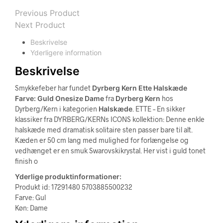
Previous Product
Next Product
Beskrivelse
Yderligere information
Beskrivelse
Smykkefeber har fundet
Dyrberg Kern Ette Halskæde
Farve: Guld Onesize Dame
fra
Dyrberg Kern
hos
Dyrberg/Kern i kategorien
Halskæde
. ETTE – En sikker
klassiker fra DYRBERG/KERNs ICONS kollektion: Denne enkle
halskæde med dramatisk solitaire sten passer bare til alt.
Kæden er 50 cm lang med mulighed for forlængelse og
vedhænget er en smuk Swarovskikrystal. Her vist i guld tonet
finish o
Yderlige produktinformationer:
Produkt id: 17291480 5703885500232
Farve: Gul
Køn: Dame