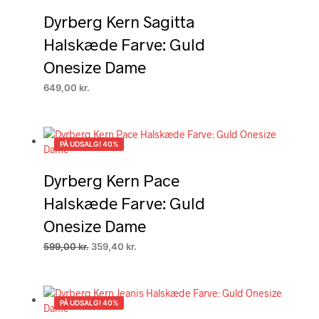
Dyrberg Kern Sagitta
Halskæde Farve: Guld
Onesize Dame
649,00
kr.
PÅ UDSALG! 40%
Dyrberg Kern Pace
Halskæde Farve: Guld
Onesize Dame
Den
Den
599,00
kr.
359,40
kr.
oprindelige
aktuelle
pris
pris
var:
er:
599,00 kr..
359,40 kr..
PÅ UDSALG! 40%