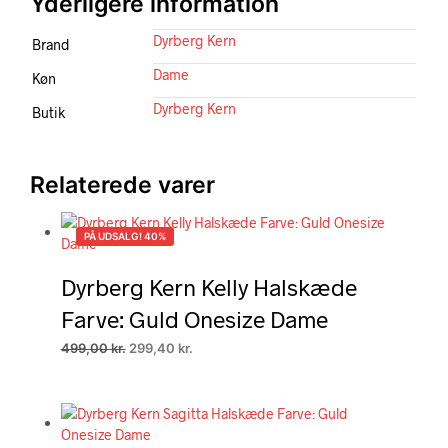
Yderligere information
Dyrberg Kern
Brand
Dame
Køn
Dyrberg Kern
Butik
Relaterede varer
PÅ UDSALG! 40%
Dyrberg Kern Kelly Halskæde
Farve: Guld Onesize Dame
Den
Den
499,00
kr.
299,40
kr.
oprindelige
aktuelle
pris
pris
var:
er:
499,00 kr..
299,40 kr..