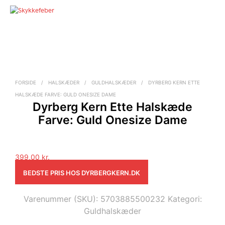
FORSIDE
/
HALSKÆDER
/
GULDHALSKÆDER
/
DYRBERG KERN ETTE
HALSKÆDE FARVE: GULD ONESIZE DAME
Dyrberg Kern Ette Halskæde
Farve: Guld Onesize Dame
399,00
kr.
BEDSTE PRIS HOS DYRBERGKERN.DK
Varenummer (SKU):
5703885500232
Kategori:
Guldhalskæder