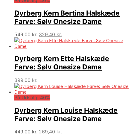
På Udsalg! 40%
var:
er:
649,00 kr..
389,40 kr..
Dyrberg Kern Bertina Halskæde
Farve: Sølv Onesize Dame
Den
Den
549,00
kr.
329,40
kr.
oprindelige
aktuelle
pris
pris
var:
er:
Dyrberg Kern Ette Halskæde
549,00 kr..
329,40 kr..
Farve: Sølv Onesize Dame
399,00
kr.
På Udsalg! 40%
Dyrberg Kern Louise Halskæde
Farve: Sølv Onesize Dame
Den
Den
449,00
kr.
269,40
kr.