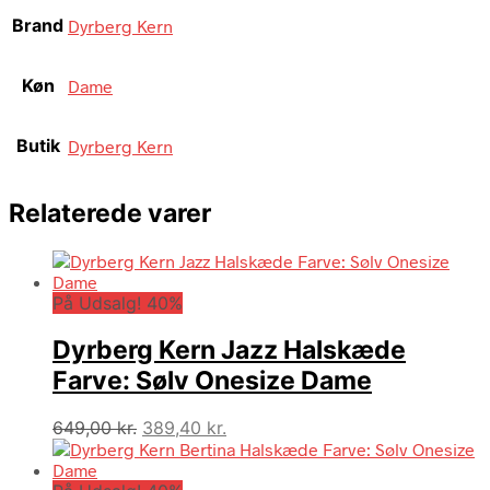
Brand
Dyrberg Kern
Køn
Dame
Butik
Dyrberg Kern
Relaterede varer
På Udsalg! 40%
Dyrberg Kern Jazz Halskæde
Farve: Sølv Onesize Dame
Den
Den
649,00
kr.
389,40
kr.
oprindelige
aktuelle
pris
pris