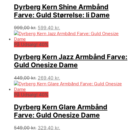
999,00 kr..
599,40 kr..
Dyrberg Kern Shine Armbånd
Farve: Guld Størrelse: Ii Dame
Den
Den
999,00
kr.
599,40
kr.
oprindelige
aktuelle
pris
pris
På Udsalg! 40%
var:
er:
999,00 kr..
599,40 kr..
Dyrberg Kern Jazz Armbånd Farve:
Guld Onesize Dame
Den
Den
449,00
kr.
269,40
kr.
oprindelige
aktuelle
pris
pris
På Udsalg! 40%
var:
er:
449,00 kr..
269,40 kr..
Dyrberg Kern Glare Armbånd
Farve: Guld Onesize Dame
Den
Den
549,00
kr.
329,40
kr.