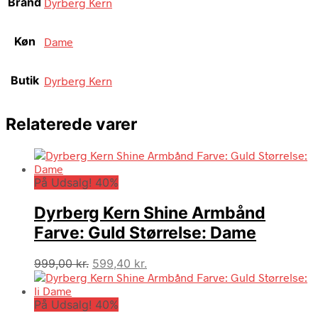
Brand
Dyrberg Kern
Køn
Dame
Butik
Dyrberg Kern
Relaterede varer
På Udsalg! 40%
Dyrberg Kern Shine Armbånd
Farve: Guld Størrelse: Dame
Den
Den
999,00
kr.
599,40
kr.
oprindelige
aktuelle
pris
pris
På Udsalg! 40%
var:
er: