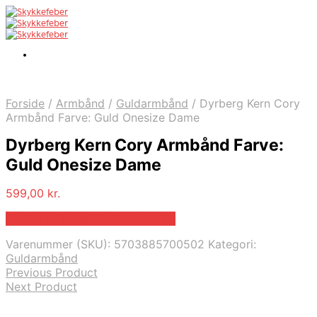
Forside
/
Armbånd
/
Guldarmbånd
/
Dyrberg Kern Cory
Armbånd Farve: Guld Onesize Dame
Dyrberg Kern Cory Armbånd Farve:
Guld Onesize Dame
599,00
kr.
Bedste pris hos Dyrbergkern.dk
Varenummer (SKU):
5703885700502
Kategori:
Guldarmbånd
Previous Product
Next Product