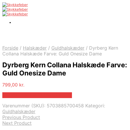
Forside
/
Halskæder
/
Guldhalskæder
/
Dyrberg Kern
Collana Halskæde Farve: Guld Onesize Dame
Dyrberg Kern Collana Halskæde Farve:
Guld Onesize Dame
799,00
kr.
Bedste pris hos Dyrbergkern.dk
Varenummer (SKU):
5703885700458
Kategori:
Guldhalskæder
Previous Product
Next Product