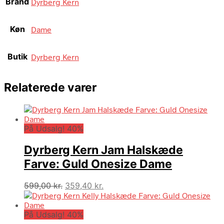
Brand
Dyrberg Kern
Køn
Dame
Butik
Dyrberg Kern
Relaterede varer
På Udsalg! 40%
Dyrberg Kern Jam Halskæde
Farve: Guld Onesize Dame
Den
Den
599,00
kr.
359,40
kr.
oprindelige
aktuelle
pris
pris
På Udsalg! 40%
var:
er: