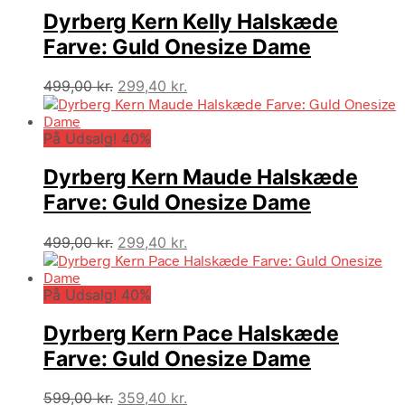
599,00 kr..
359,40 kr..
Dyrberg Kern Kelly Halskæde
Farve: Guld Onesize Dame
Den
Den
499,00
kr.
299,40
kr.
oprindelige
aktuelle
pris
pris
På Udsalg! 40%
var:
er:
499,00 kr..
299,40 kr..
Dyrberg Kern Maude Halskæde
Farve: Guld Onesize Dame
Den
Den
499,00
kr.
299,40
kr.
oprindelige
aktuelle
pris
pris
På Udsalg! 40%
var:
er:
499,00 kr..
299,40 kr..
Dyrberg Kern Pace Halskæde
Farve: Guld Onesize Dame
Den
Den
599,00
kr.
359,40
kr.