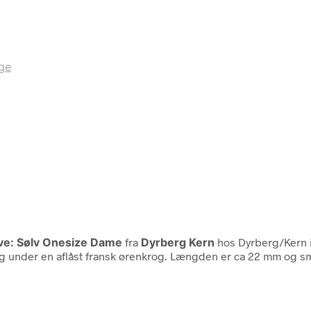
ge
rve: Sølv Onesize Dame
fra
Dyrberg Kern
hos Dyrberg/Kern 
ing under en aflåst fransk ørenkrog. Længden er ca 22 mm og smuk