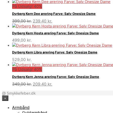
På Udsalg! 40%
Dyrberg Kern Dee ørering Farve: Sølv Onesize Dame
Den
Den
399,00
kr.
239,40
kr.
oprindelige
aktuelle
pris
pris
Dyrberg Kern Hosta ørering Farve: Sølv Onesize Dame
var:
er:
499,00
kr.
399,00 kr..
239,40 kr..
Dyrberg Kern Libra ørering Farve: Sølv Onesize Dame
529,00
kr.
På Udsalg! 40%
Dyrberg Kern Jenna ørering Farve: Sølv Onesize Dame
Den
Den
349,00
kr.
209,40
kr.
oprindelige
aktuelle
@ Smykkefeber.dk
pris
pris
×
var:
er:
349,00 kr..
209,40 kr..
Armbånd
Guldarmbånd