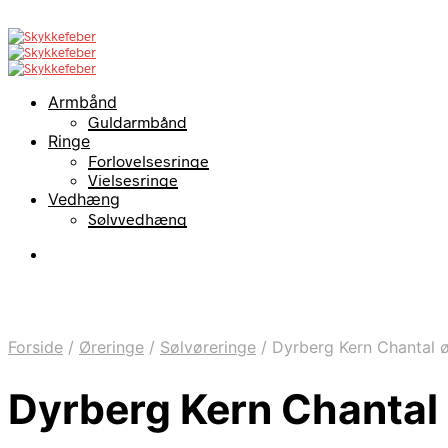
Armbånd
Guldarmbånd
Ringe
Forlovelsesringe
Vielsesringe
Vedhæng
Sølvvedhæng
Forside
/
Øreringe
/
Sølvøreringe
/
Dyrberg Kern Chantal ø
Dyrberg Kern Chantal 