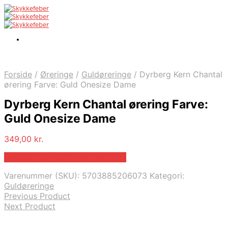
Forside
/
Øreringe
/
Guldøreringe
/
Dyrberg Kern Chantal
ørering Farve: Guld Onesize Dame
Dyrberg Kern Chantal ørering Farve:
Guld Onesize Dame
349,00
kr.
Bedste pris hos Dyrbergkern.dk
Varenummer (SKU):
5703885206073
Kategori:
Guldøreringe
Previous Product
Next Product