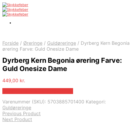
Forside
/
Øreringe
/
Guldøreringe
/
Dyrberg Kern Begonia
ørering Farve: Guld Onesize Dame
Dyrberg Kern Begonia ørering Farve:
Guld Onesize Dame
449,00
kr.
Bedste pris hos Dyrbergkern.dk
Varenummer (SKU):
5703885701400
Kategori:
Guldøreringe
Previous Product
Next Product