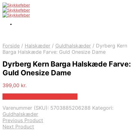
Forside
/
Halskæder
/
Guldhalskæder
/
Dyrberg Kern
Barga Halskæde Farve: Guld Onesize Dame
Dyrberg Kern Barga Halskæde Farve:
Guld Onesize Dame
399,00
kr.
Bedste pris hos Dyrbergkern.dk
Varenummer (SKU):
5703885206288
Kategori:
Guldhalskæder
Previous Product
Next Product