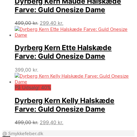
Dyrberg Kern Maude Halskæde
Farve: Guld Onesize Dame
Den
Den
499,00
kr.
299,40
kr.
oprindelige
aktuelle
pris
pris
var:
er:
Dyrberg Kern Ette Halskæde
499,00 kr..
299,40 kr..
Farve: Guld Onesize Dame
399,00
kr.
På Udsalg! 40%
Dyrberg Kern Kelly Halskæde
Farve: Guld Onesize Dame
Den
Den
499,00
kr.
299,40
kr.
oprindelige
aktuelle
@ Smykkefeber.dk
pris
pris