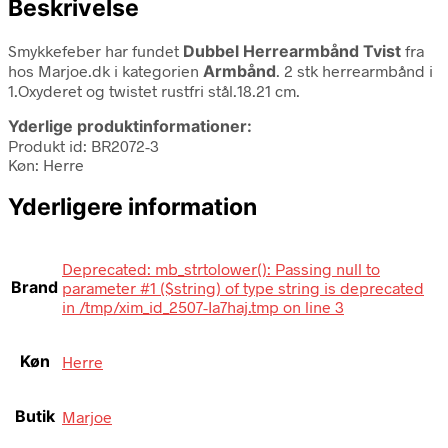
Beskrivelse
Smykkefeber har fundet
Dubbel Herrearmbånd Tvist
fra
hos Marjoe.dk i kategorien
Armbånd
. 2 stk herrearmbånd i
1.Oxyderet og twistet rustfri stål.18.21 cm.
Yderlige produktinformationer:
Produkt id: BR2072-3
Køn: Herre
Yderligere information
Deprecated: mb_strtolower(): Passing null to
Brand
parameter #1 ($string) of type string is deprecated
in /tmp/xim_id_2507-Ia7haj.tmp on line 3
Køn
Herre
Butik
Marjoe