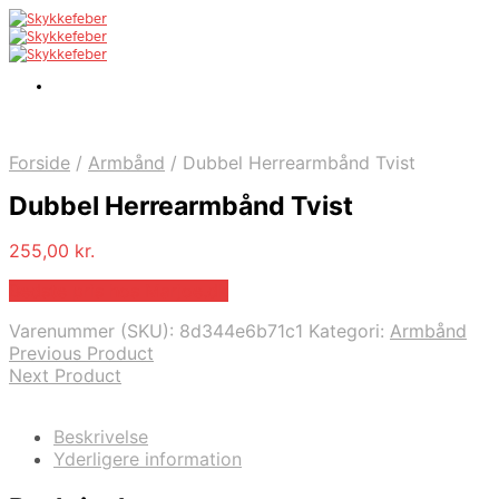
Forside
/
Armbånd
/
Dubbel Herrearmbånd Tvist
Dubbel Herrearmbånd Tvist
255,00
kr.
Bedste pris hos Marjoe.dk
Varenummer (SKU):
8d344e6b71c1
Kategori:
Armbånd
Previous Product
Next Product
Beskrivelse
Yderligere information