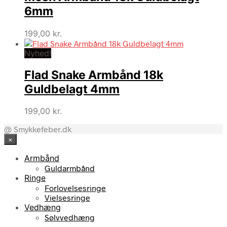
6mm
199,00
kr.
Nyhed!
Flad Snake Armbånd 18k
Guldbelagt 4mm
199,00
kr.
@ Smykkefeber.dk
×
Armbånd
Guldarmbånd
Ringe
Forlovelsesringe
Vielsesringe
Vedhæng
Sølvvedhæng