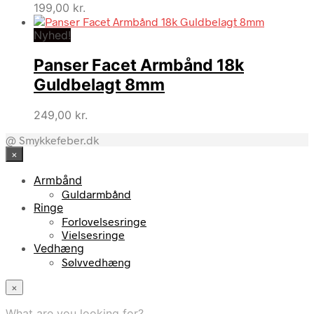
199,00
kr.
Nyhed!
Panser Facet Armbånd 18k
Guldbelagt 8mm
249,00
kr.
@ Smykkefeber.dk
×
Armbånd
Guldarmbånd
Ringe
Forlovelsesringe
Vielsesringe
Vedhæng
Sølvvedhæng
×
What are you looking for?