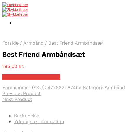
Forside
/
Armbånd
/
Best Friend Armbåndsæt
Best Friend Armbåndsæt
195,00
kr.
Bedste pris hos Marjoe.dk
Varenummer (SKU):
477822b674bd
Kategori:
Armbånd
Previous Product
Next Product
Beskrivelse
Yderligere information