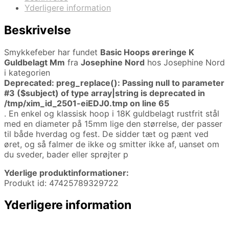
Yderligere information
Beskrivelse
Smykkefeber har fundet
Basic Hoops øreringe K
Guldbelagt Mm
fra
Josephine Nord
hos Josephine Nord
i kategorien
Deprecated
: preg_replace(): Passing null to parameter
#3 ($subject) of type array|string is deprecated in
/tmp/xim_id_2501-eiEDJ0.tmp
on line
65
. En enkel og klassisk hoop i 18K guldbelagt rustfrit stål
med en diameter på 15mm lige den størrelse, der passer
til både hverdag og fest. De sidder tæt og pænt ved
øret, og så falmer de ikke og smitter ikke af, uanset om
du sveder, bader eller sprøjter p
Yderlige produktinformationer:
Produkt id: 47425789329722
Yderligere information