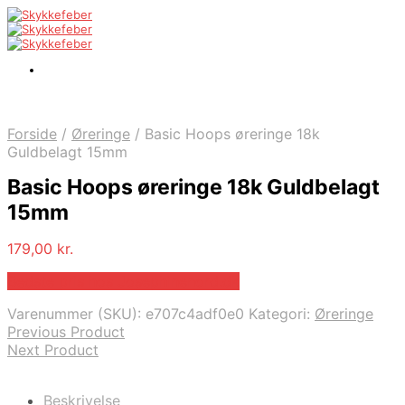
Forside
/
Øreringe
/
Basic Hoops øreringe 18k
Guldbelagt 15mm
Basic Hoops øreringe 18k Guldbelagt
15mm
179,00
kr.
Bedste pris hos Josephinenord.dk
Varenummer (SKU):
e707c4adf0e0
Kategori:
Øreringe
Previous Product
Next Product
Beskrivelse