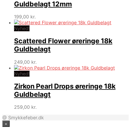
Guldbelagt 12mm
199,00
kr.
Nyhed!
Scattered Flower øreringe 18k
Guldbelagt
249,00
kr.
Nyhed!
Zirkon Pearl Drops øreringe 18k
Guldbelagt
259,00
kr.
@ Smykkefeber.dk
×