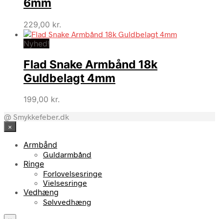
6mm
229,00
kr.
Nyhed!
Flad Snake Armbånd 18k
Guldbelagt 4mm
199,00
kr.
@ Smykkefeber.dk
×
Armbånd
Guldarmbånd
Ringe
Forlovelsesringe
Vielsesringe
Vedhæng
Sølvvedhæng