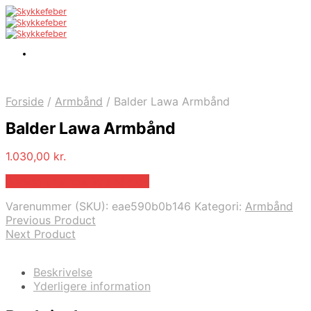
Forside
/
Armbånd
/
Balder Lawa Armbånd
Balder Lawa Armbånd
1.030,00
kr.
Bedste pris hos Bybirdie.dk
Varenummer (SKU):
eae590b0b146
Kategori:
Armbånd
Previous Product
Next Product
Beskrivelse
Yderligere information