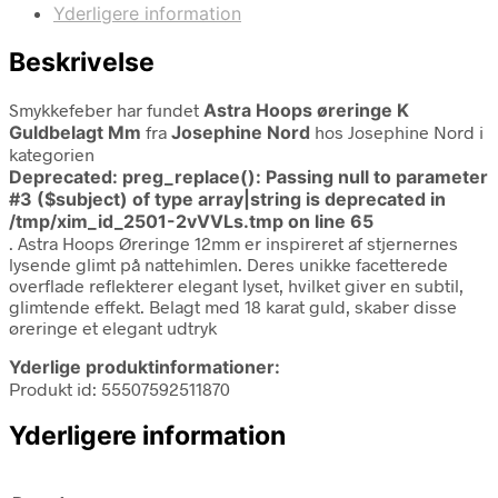
Yderligere information
Beskrivelse
Smykkefeber har fundet
Astra Hoops øreringe K
Guldbelagt Mm
fra
Josephine Nord
hos Josephine Nord i
kategorien
Deprecated
: preg_replace(): Passing null to parameter
#3 ($subject) of type array|string is deprecated in
/tmp/xim_id_2501-2vVVLs.tmp
on line
65
. Astra Hoops Øreringe 12mm er inspireret af stjernernes
lysende glimt på nattehimlen. Deres unikke facetterede
overflade reflekterer elegant lyset, hvilket giver en subtil,
glimtende effekt. Belagt med 18 karat guld, skaber disse
øreringe et elegant udtryk
Yderlige produktinformationer:
Produkt id: 55507592511870
Yderligere information