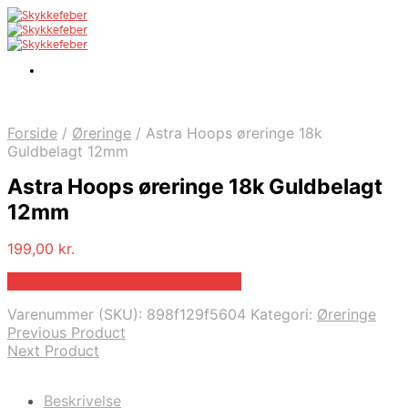
Forside
/
Øreringe
/
Astra Hoops øreringe 18k
Guldbelagt 12mm
Astra Hoops øreringe 18k Guldbelagt
12mm
199,00
kr.
Bedste pris hos Josephinenord.dk
Varenummer (SKU):
898f129f5604
Kategori:
Øreringe
Previous Product
Next Product
Beskrivelse