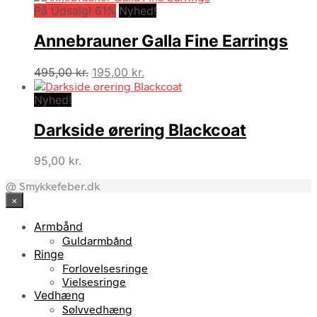
På Udsalg! 61%
Nyhed!
Annebrauner Galla Fine Earrings
Den
Den
495,00
kr.
195,00
kr.
oprindelige
aktuelle
Nyhed!
pris
pris
var:
er:
Darkside ørering Blackcoat
495,00 kr..
195,00 kr..
95,00
kr.
@ Smykkefeber.dk
×
Armbånd
Guldarmbånd
Ringe
Forlovelsesringe
Vielsesringe
Vedhæng
Sølvvedhæng