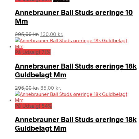
var:
er:
Annebrauner Ball Studs øreringe 10
295,00 kr..
120,00 kr..
Mm
Den
Den
295,00
kr.
130,00
kr.
oprindelige
aktuelle
pris
pris
På Udsalg! 71%
var:
er:
295,00 kr..
130,00 kr..
Annebrauner Ball Studs øreringe 18k
Guldbelagt Mm
Den
Den
295,00
kr.
85,00
kr.
oprindelige
aktuelle
pris
pris
På Udsalg! 54%
var:
er:
295,00 kr..
85,00 kr..
Annebrauner Ball Studs øreringe 18k
Guldbelagt Mm