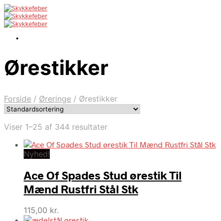
Ørestikker
Forside
/
Øreringe
/
Ørestikker
Viser 1–25 af 344 resultater
Nyhed!
Ace Of Spades Stud ørestik Til
Mænd Rustfri Stål Stk
115,00
kr.