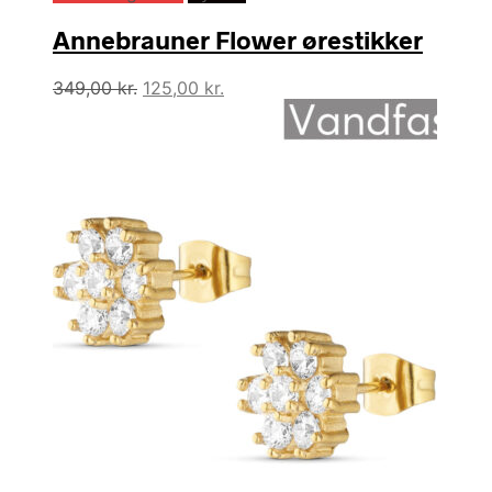
Annebrauner Flower ørestikker
Den
Den
349,00
kr.
125,00
kr.
oprindelige
aktuelle
pris
pris
var:
er:
349,00 kr..
125,00 kr..