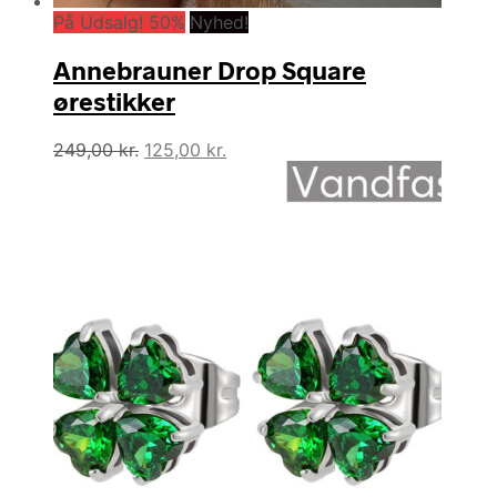
På Udsalg! 50%
Nyhed!
Annebrauner Drop Square
ørestikker
Den
Den
249,00
kr.
125,00
kr.
oprindelige
aktuelle
pris
pris
var:
er:
249,00 kr..
125,00 kr..