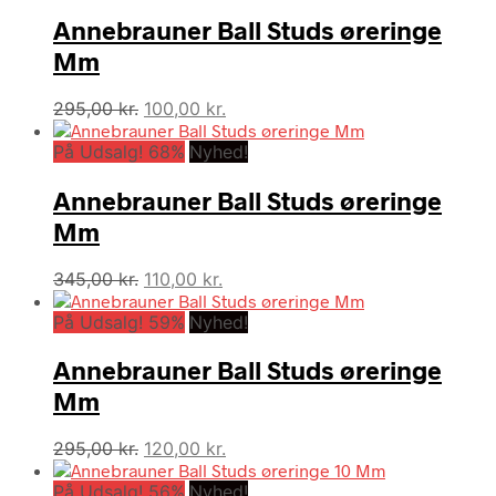
Annebrauner Ball Studs øreringe
Mm
Den
Den
295,00
kr.
100,00
kr.
oprindelige
aktuelle
På Udsalg! 68%
pris
Nyhed!
pris
var:
er:
Annebrauner Ball Studs øreringe
295,00 kr..
100,00 kr..
Mm
Den
Den
345,00
kr.
110,00
kr.
oprindelige
aktuelle
På Udsalg! 59%
pris
Nyhed!
pris
var:
er:
Annebrauner Ball Studs øreringe
345,00 kr..
110,00 kr..
Mm
Den
Den
295,00
kr.
120,00
kr.
oprindelige
aktuelle
På Udsalg! 56%
pris
Nyhed!
pris