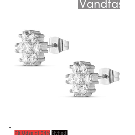
På Udsalg! 64%
Nyhed!