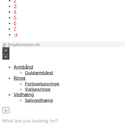
2
3
4
5
6
7
→
@ Smykkefeber.dk
×
×
Armbånd
Guldarmbånd
Ringe
Forlovelsesringe
Vielsesringe
Vedhæng
Sølvvedhæng
×
What are you looking for?