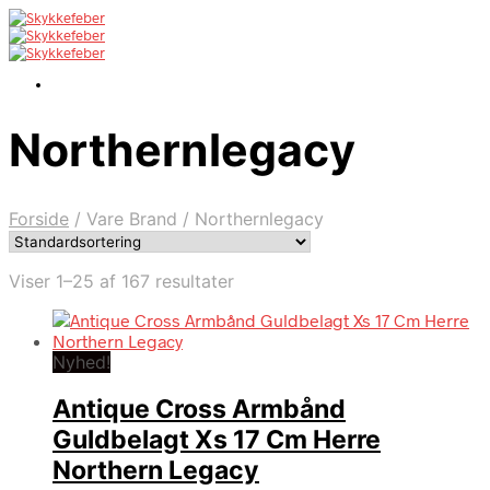
Northernlegacy
Forside
/
Vare Brand
/
Northernlegacy
Viser 1–25 af 167 resultater
Nyhed!
Antique Cross Armbånd
Guldbelagt Xs 17 Cm Herre
Northern Legacy