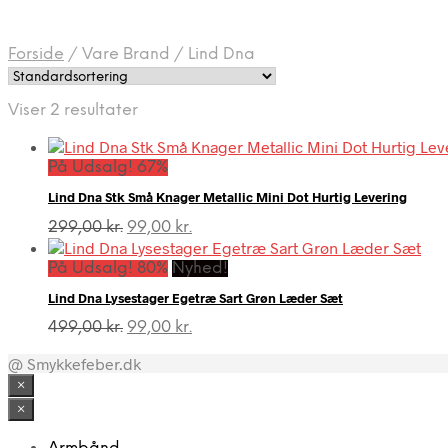
Forside
/
Vare Brand
/
Lind Dna
Viser 2 resultater
På Udsalg! 67%
Lind Dna Stk Små Knager Metallic Mini Dot Hurtig Levering
Den
Den
299,00
kr.
99,00
kr.
oprindelige
aktuelle
pris
pris
På Udsalg! 80%
Nyhed!
var:
er:
Lind Dna Lysestager Egetræ Sart Grøn Læder Sæt
299,00 kr..
99,00 kr..
Den
Den
499,00
kr.
99,00
kr.
oprindelige
aktuelle
@ Smykkefeber.dk
pris
pris
var:
er:
×
499,00 kr..
99,00 kr..
×