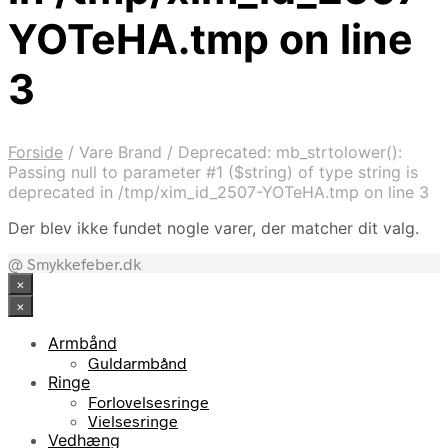
YOTeHA.tmp on line
3
Forside
/
Vare Brand
/
Deprecated: mb_strtolower():
Passing null to parameter #1 ($string) of type string is
deprecated in /tmp/xim_id_2507-YOTeHA.tmp on line 3
Der blev ikke fundet nogle varer, der matcher dit valg.
@ Smykkefeber.dk
×
×
Armbånd
Guldarmbånd
Ringe
Forlovelsesringe
Vielsesringe
Vedhæng